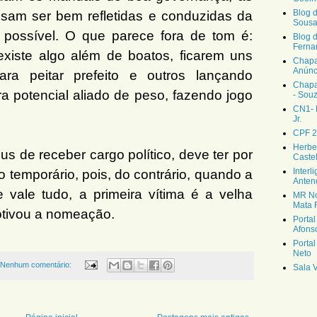
Blog 
sam ser bem refletidas e conduzidas da
Sous
 possível. O que parece fora de tom é:
Blog d
Ferna
xiste algo além de boatos, ficarem uns
Chapa
Anúnc
para peitar prefeito e outros lançando
Chapa
a potencial aliado de peso, fazendo jogo
- Sou
CN1- 
Jr.
CPF 2
Herbe
us de receber cargo político, deve ter por
Caste
Interl
o temporário, pois, do contrário, quando a
Anteno
e vale tudo, a primeira vítima é a velha
MR No
Mata
motivou a nomeação.
Portal
Afons
Porta
Neto
Nenhum comentário:
Sala 