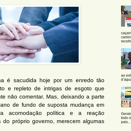
caçam
camin
recolh
ao ex
ha é sacudida hoje por um enredo tão
d’água
ósito e repleto de intrigas de esgoto que
nte não comentar. Mas, deixando a parte
 pano de fundo de suposta mudança em
ra acomodação política e a reação
Geral
todo 
 do próprio governo, merecem algumas
pais...