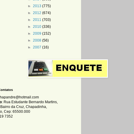
►
2013
(775)
►
2012
(674)
►
2011
(703)
►
2010
(336)
►
2009
(152)
►
2008
(56)
►
2007
(16)
Contatos
chapandre@hotmail.com
o
: Rua Estudante Bernardo Martins,
, Bairro da Cruz, Chapadinha,
o, Cep: 65500.000
119 7352