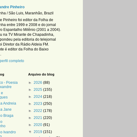
andre Pinheiro
ha / São Luis, Maranhão, Brazil
 Pinheiro foi editor da Folha de
ha entre 1999 e 2008 e do jornal
ivo Espantalho Milênio (2001 a 2004).
u na TV Mirante de Chapadinha,
pondeu pela editoria do telejornal
foi Diretor da Rádio Aldeia FM.
te é editor da Folha do Baixo
.
perfil completo
log
Arquivo do blog
co - Poesia
►
2026
(88)
exandre
►
2025
(155)
 e
►
2024
(218)
ques
da Andreia
►
2023
(250)
da Jane
►
2022
(178)
do Braga
►
2021
(220)
do
►
2020
(91)
nho
▼
2019
(151)
do Ivandro
o