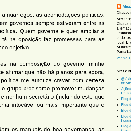
Alex
Chapadin
 amuar egos, as acomodações políticas,
Alexandre
 em governos sempre estiveram entre as
Chapadin
alternat
política. Quem governa e quer ampliar a
Trabalho
onde res
tá na oposição faz promessas para as
local. E 
co objetivo.
Atualmen
Parnaíba
Ver meu 
ões na composição do governo, minha
te afirmar que não há planos para agora,
Sites e B
@léxi
olítica me autoriza cravar com certeza
do Al
 e o grupo precisarão promover mudanças
Ações
Desta
e nenhum secretário (incluindo este que
Blog 
har intocável ou mais importante que o
Blog 
Blog 
Blog 
Fogui
Blog 
am os manuais de boa governança, as
Coelh