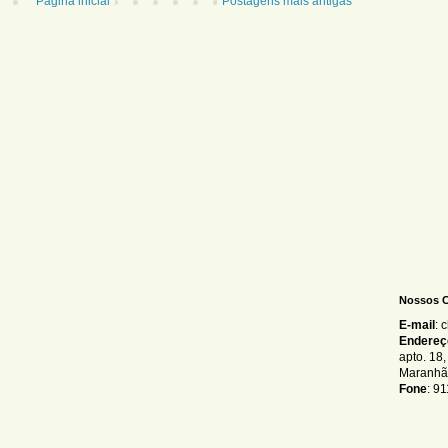
Página inicial
Postagens mais antigas
Nossos 
E-mail
: 
Endereç
apto. 18
Maranhã
Fone
: 9