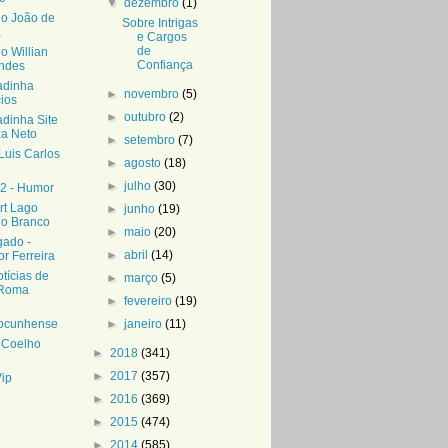
▼
dezembro
(1)
do João de
Sobre Intrigas
a
e Cargos
de
o Willian
Confiança
ndes
dinha
►
novembro
(5)
ios
►
outubro
(2)
dinha Site
za Neto
►
setembro
(7)
Luis Carlos
►
agosto
(18)
►
julho
(30)
2 - Humor
rt Lago
►
junho
(19)
lo Branco
►
maio
(20)
igado -
►
abril
(14)
r Ferreira
tícias de
►
março
(5)
 Roma
►
fevereiro
(19)
ocunhense
►
janeiro
(11)
l Coelho
►
2018
(341)
►
2017
(357)
Vip
►
2016
(369)
►
2015
(474)
►
2014
(585)