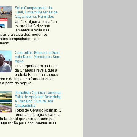
Sai o Compactador da
Funil, Entram Dezenas de
Caçambeiros Humildes
Um “ex-alguma-coisa” da
ex-prefeita Belezinha
lamentou a volta das
bas e a saída dos modernos
hões compactadores do
iment...
Caterpillar: Belezinha Sem
Voto Deixa Moradores Sem
Água
Uma reportagem do Portal
da Chapada revela que a
prefeita Belezinha chegou
tremo de impedir o fornecimento
 a parte da popula...
Jornalista Carioca Lamenta
Falta de Apoio de Belezinha
a Trabalho Cultural em
Chapadinha
Fotos de Geraldo kosinski O
renomado fotógrafo carioca
do Kosinski que está rodando por
o Maranhão para documentar suas